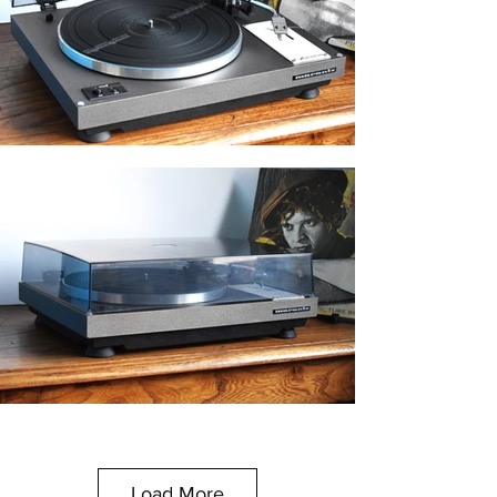
- Nieuwe grotere rubberen voetjes
- Nieuw Rca / Phono-audiokabel met 24-
karaats vergulde connectoren
- Volledig nagezien
Is een prachtig apparaat die volledig perfect
werkt. Met minimale gebruikssporen.
Load More